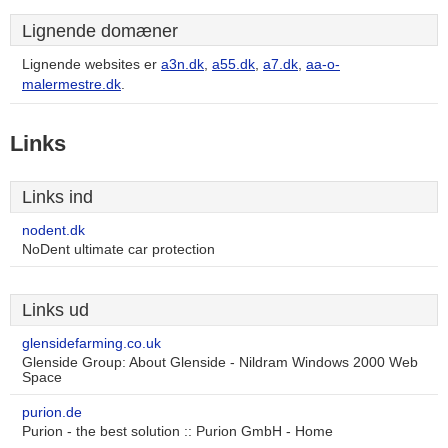
Lignende domæner
Lignende websites er
a3n.dk
,
a55.dk
,
a7.dk
,
aa-o-
malermestre.dk
.
Links
Links ind
nodent.dk
NoDent ultimate car protection
Links ud
glensidefarming.co.uk
Glenside Group: About Glenside - Nildram Windows 2000 Web
Space
purion.de
Purion - the best solution :: Purion GmbH - Home