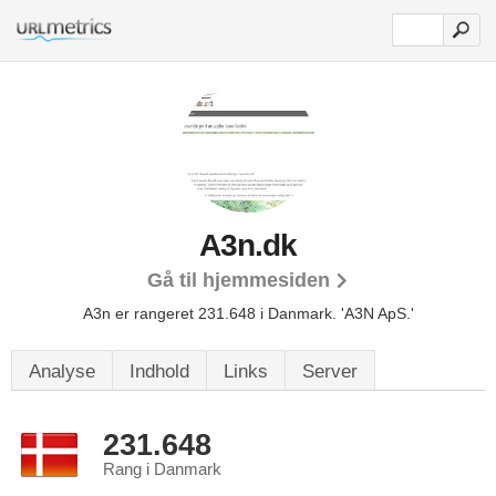
A3n.dk
Gå til hjemmesiden
A3n er rangeret 231.648 i Danmark. 'A3N ApS.'
Analyse
Indhold
Links
Server
231.648
Rang i Danmark