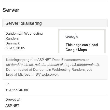
Server
Server lokalisering
Dandomain Webhosting
Randers
Danmark
This page can't load
56.47, 10.05
Google Maps
correctly.
Kodningssproget er ASP.NET Dens 3 nameservers er
ns.dandomain.dk
,
ns2.dandomain.dk
, og
ns3.dandomain.dk
.
Do you
OK
Den er hosted af Dandomain Webhosting Randers, ved
own this
website?
brug af Microsoft-IIS/7 webserver.
IP:
194.255.46.80
Drevet af:
ASP.NET