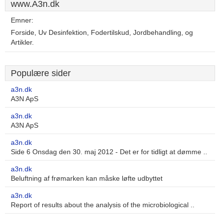
www.A3n.dk
Emner:
Forside, Uv Desinfektion, Fodertilskud, Jordbehandling, og
Artikler.
Populære sider
a3n.dk
A3N ApS
a3n.dk
A3N ApS
a3n.dk
Side 6 Onsdag den 30. maj 2012 - Det er for tidligt at dømme ..
a3n.dk
Beluftning af frømarken kan måske løfte udbyttet
a3n.dk
Report of results about the analysis of the microbiological ..