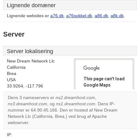
Lignende domæner
Lignende websites er
a76.dk
,
a76sokkel.dk
,
a86.dk
,
a8k.dk
.
Server
Server lokalisering
New Dream Network Llc
California
Brea
This page can't load
USA
Google Maps
33.9264, -117.796
correctly.
Dens 3 nameservers er
ns2.dreamhost.com
,
ns3.dreamhost.com
, og
ns1.dreamhost.com
. Dens IP-
Do you
OK
nummer er 64.90.45.166. Den er hosted af New Dream
own this
website?
Network Llc (California, Brea,) ved brug af Apache
webserver.
IP: