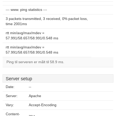
--- www. ping statistics ---
3 packets transmitted, 3 received, 0% packet loss,
time 2001ms
rtt min/avg/max/mdev =
57.991/58.657/58.991/0.548 ms
rtt min/avg/max/mdev =
57.991/58.657/58.991/0.548 ms
Ping til serveren er målt til 58.9 ms.
Server setup
Date:
--
Server:
Apache
Vary:
Accept-Encoding
Content-