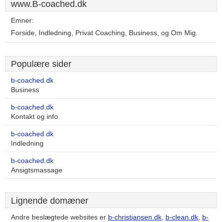
www.B-coached.dk
Emner:
Forside, Indledning, Privat Coaching, Business, og Om Mig.
Populære sider
b-coached.dk
Business
b-coached.dk
Kontakt og info
b-coached.dk
Indledning
b-coached.dk
Ansigtsmassage
Lignende domæner
Andre beslægtede websites er
b-christiansen.dk
,
b-clean.dk
,
b-