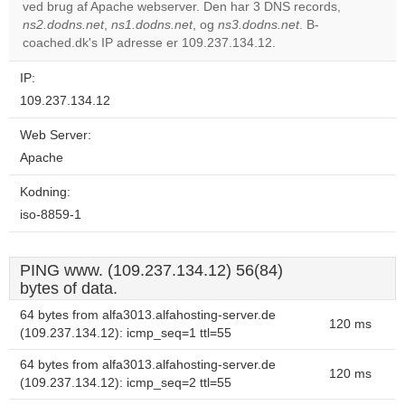
ved brug af Apache webserver. Den har 3 DNS records,
Do you
OK
ns2.dodns.net
,
ns1.dodns.net
, og
ns3.dodns.net
own this
. B-
website?
coached.dk's IP adresse er 109.237.134.12.
IP:
109.237.134.12
Web Server:
Apache
Kodning:
iso-8859-1
PING www. (109.237.134.12) 56(84)
bytes of data.
64 bytes from alfa3013.alfahosting-server.de
120 ms
(109.237.134.12): icmp_seq=1 ttl=55
64 bytes from alfa3013.alfahosting-server.de
120 ms
(109.237.134.12): icmp_seq=2 ttl=55