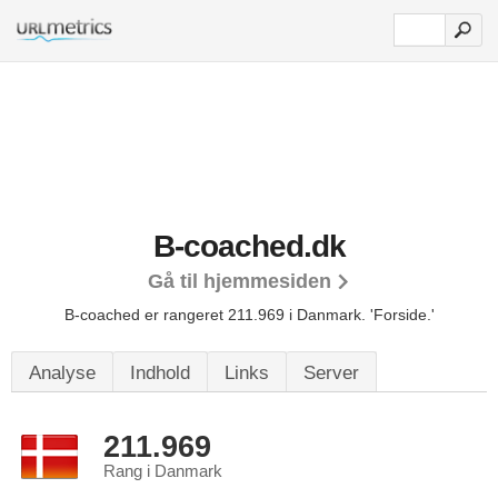
B-coached.dk
Gå til hjemmesiden
B-coached er rangeret 211.969 i Danmark.
'Forside.'
Analyse
Indhold
Links
Server
211.969
Rang i Danmark