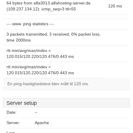
64 bytes from alfa3013.alfahosting-server.de
120 ms
(109.237.134.12): icmp_seq=3 ttl=55
--- www. ping statistics ---
3 packets transmitted, 3 received, 0% packet loss,
time 2000ms
rtt min/avg/max/mdev =
120.015/120.220/120.476/0.443 ms
rtt min/avg/max/mdev =
120.015/120.220/120.476/0.443 ms
En ping-hastighedstest blev målt til 120 ms.
Server setup
Date:
--
Server:
Apache