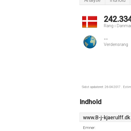
Analyse
Indhold
242.33
Rang i Danma
--
Verdensrang
Sidst opdateret: 26-04-2017 . Esti
Indhold
www.B-j-kjaerulff.dk
Emner: