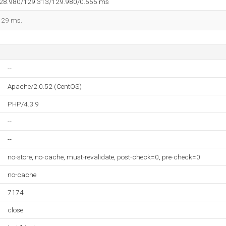
128.980/129.313/129.980/0.555 ms
 129 ms.
--
Apache/2.0.52 (CentOS)
PHP/4.3.9
--
--
no-store, no-cache, must-revalidate, post-check=0, pre-check=0
no-cache
7174
close