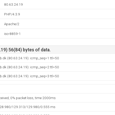
80.63.24.19
PHP/4.3.9
Apache/2
iso-8859-1
19) 56(84) bytes of data.
b.dk (80.63.24.19): icmp_seq=1 ttl=50
b.dk (80.63.24.19): icmp_seq=2 ttl=50
b.dk (80.63.24.19): icmp_seq=3 ttl=50
eceived, 0% packet loss, time 2000ms
128.980/129.313/129.980/0.555 ms