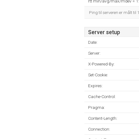
rtt min/avg/max/mdev = 
Ping til serveren er målt til
Server setup
Date:
Server:
X-Powered-By:
Set-Cookie:
Expires:
Cache-Control:
Pragma:
Content-Length:
Connection: