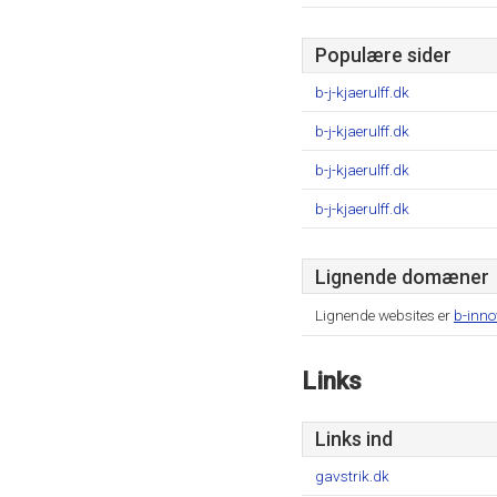
Populære sider
b-j-kjaerulff.dk
b-j-kjaerulff.dk
b-j-kjaerulff.dk
b-j-kjaerulff.dk
Lignende domæner
Lignende websites er
b-inno
Links
Links ind
gavstrik.dk