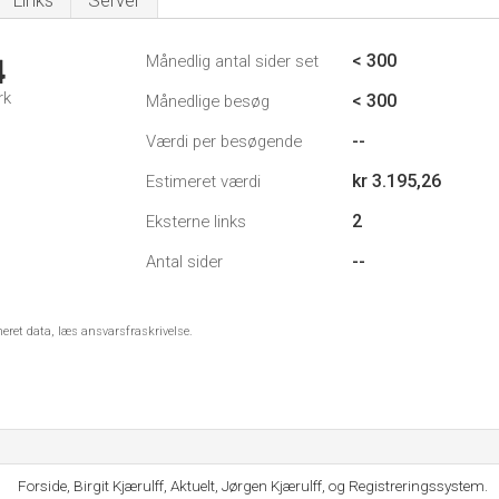
Links
Server
< 300
Månedlig antal sider set
4
rk
< 300
Månedlige besøg
--
Værdi per besøgende
kr 3.195,26
Estimeret værdi
2
Eksterne links
--
Antal sider
meret data, læs ansvarsfraskrivelse.
Forside, Birgit Kjærulff, Aktuelt, Jørgen Kjærulff, og Registreringssystem.