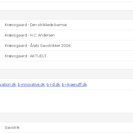
Krævsgaard - Den strikkede bamse
Krævsgaard - H.C. Andersen
Krævsgaard - Årets Gavstrikker 2006
Krævsgaard - AKTUELT
vation.dk
,
b-innovative.dk
,
b-j-d.dk
,
b-j-kjaerulff.dk
.
Gavstrik