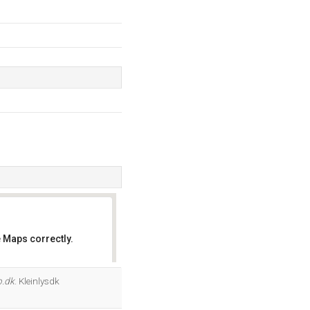
 Maps correctly.
OK
b.dk
. Kleinlysdk