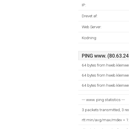
IP:
Drevet af:
Web Server:
Kodning:
PING www. (80.63.24.
64 bytes from hweb.kleinwe
64 bytes from hweb.kleinwe
64 bytes from hweb.kleinwe
--- www. ping statistics ---
3 packets transmitted, 3 r
rtt min/avg/max/mdev = 