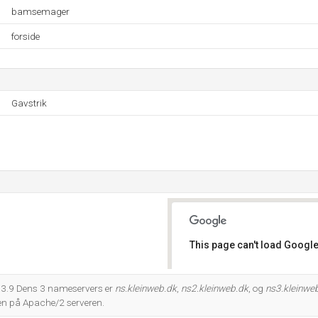
bamsemager
forside
Gavstrik
This page can't load Google
Do you own this website?
.3.9 Dens 3 nameservers er
ns.kleinweb.dk
,
ns2.kleinweb.dk
, og
ns3.kleinwe
en på Apache/2 serveren.