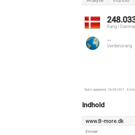
Analyse
Indhold
248.03
Rang i Danma
--
Verdensrang
Sidst opdateret: 26-04-2017 . Esti
Indhold
www.B-more.dk
Emner: