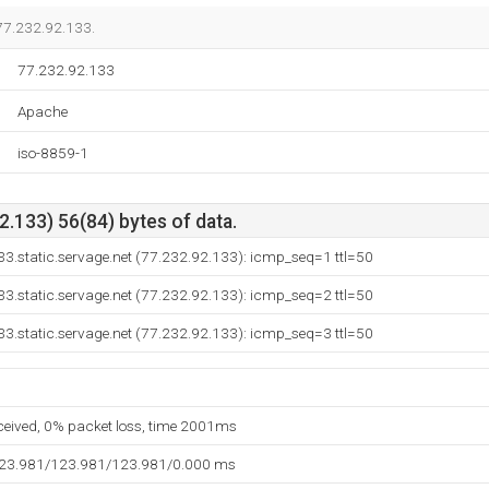
77.232.92.133.
77.232.92.133
Apache
iso-8859-1
.133) 56(84) bytes of data.
3.static.servage.net (77.232.92.133): icmp_seq=1 ttl=50
3.static.servage.net (77.232.92.133): icmp_seq=2 ttl=50
3.static.servage.net (77.232.92.133): icmp_seq=3 ttl=50
eceived, 0% packet loss, time 2001ms
123.981/123.981/123.981/0.000 ms