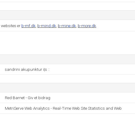
 websites er
b-mf.dk
,
b-mind.dk
,
b-mine.dk
,
b-more.dk
.
sandrini akupunktur i|s ::
Red Barnet - Giv et bidrag
MetriServe Web Analytics - Real-Time Web Site Statistics and Web