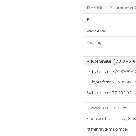
Dens lokale IP-nummer er 
IP:
Web Server:
Kodning:
PING www. (77.232.92
64 bytes from 77-232-92-13
64 bytes from 77-232-92-13
64 bytes from 77-232-92-13
--- www. ping statistics ---
3 packets transmitted, 3 r
rtt min/avg/max/mdev = 