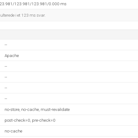
123.981/123.981/123.981/0.000 ms
sulterede i et 123 ms svar.
--
Apache
--
--
--
--
no-store, no-cache, must-revalidate
post-check=0, pre-check=0
no-cache