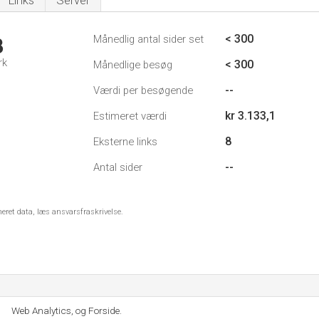
Links
Server
< 300
Månedlig antal sider set
3
rk
< 300
Månedlige besøg
--
Værdi per besøgende
kr 3.133,1
Estimeret værdi
8
Eksterne links
--
Antal sider
meret data, læs ansvarsfraskrivelse.
Web Analytics, og Forside.