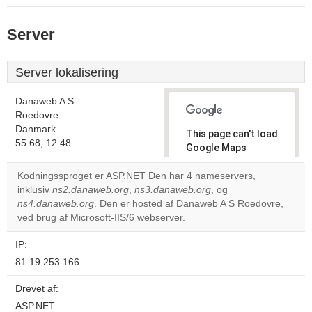
Server
Server lokalisering
Danaweb A S
Roedovre
Danmark
This page can't load
55.68, 12.48
Google Maps
correctly.
Kodningssproget er ASP.NET Den har 4 nameservers,
inklusiv
ns2.danaweb.org
,
ns3.danaweb.org
, og
Do you
OK
ns4.danaweb.org
. Den er hosted af Danaweb A S Roedovre,
own this
website?
ved brug af Microsoft-IIS/6 webserver.
IP:
81.19.253.166
Drevet af:
ASP.NET