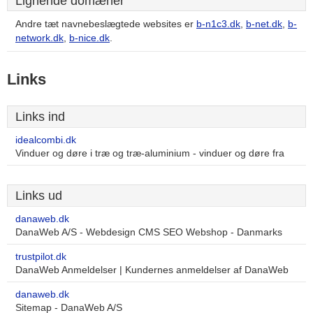
Lignende domæner
Andre tæt navnebeslægtede websites er
b-n1c3.dk
,
b-net.dk
,
b-
network.dk
,
b-nice.dk
.
Links
Links ind
idealcombi.dk
Vinduer og døre i træ og træ-aluminium - vinduer og døre fra
Links ud
danaweb.dk
DanaWeb A/S - Webdesign CMS SEO Webshop - Danmarks
trustpilot.dk
DanaWeb Anmeldelser | Kundernes anmeldelser af DanaWeb
danaweb.dk
Sitemap - DanaWeb A/S