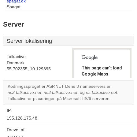
spagat.dk
Spagat
Server
Server lokalisering
Talkactive
Danmark
This page can't load
55.702355, 10.129395
Google Maps
correctly.
Kodningssproget er ASP.NET Dens 3 nameservers er
ns2.talkactive.net
,
ns3.talkactive.net
, og
ns.talkactive.net
.
Do you
OK
Talkactive er placeringen på Microsoft-IIS/6 serveren.
own this
website?
IP:
195.128.175.48
Drevet af: