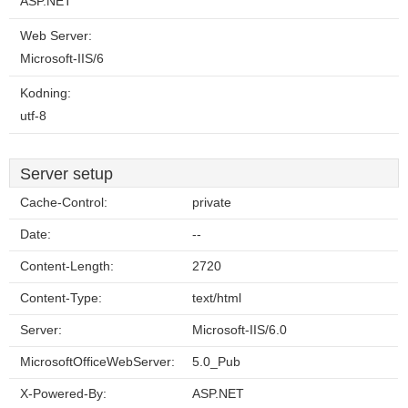
ASP.NET
Web Server:
Microsoft-IIS/6
Kodning:
utf-8
Server setup
Cache-Control:
private
Date:
--
Content-Length:
2720
Content-Type:
text/html
Server:
Microsoft-IIS/6.0
MicrosoftOfficeWebServer:
5.0_Pub
X-Powered-By:
ASP.NET