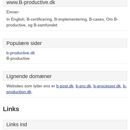
www.B-productive.dk
Emner:
In English, B-certificering, B-implementering, B-cases, Om B-
productive, og B-samfundet.
Populære sider
b-productive.dk
B-productive
Lignende domæner
Websites som lyder ens er
b-post.dk
,
b-pro.dk
,
b-processor.dk
,
b-
production.dk
.
Links
Links ind