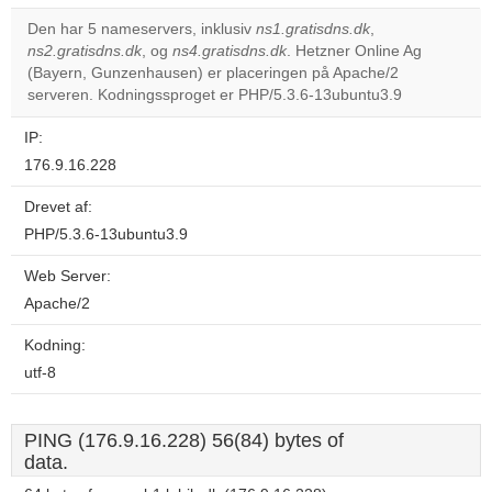
correctly.
Den har 5 nameservers, inklusiv
ns1.gratisdns.dk
,
ns2.gratisdns.dk
, og
ns4.gratisdns.dk
. Hetzner Online Ag
Do you
OK
(Bayern, Gunzenhausen) er placeringen på Apache/2
own this
website?
serveren. Kodningssproget er PHP/5.3.6-13ubuntu3.9
IP:
176.9.16.228
Drevet af:
PHP/5.3.6-13ubuntu3.9
Web Server:
Apache/2
Kodning:
utf-8
PING (176.9.16.228) 56(84) bytes of
data.