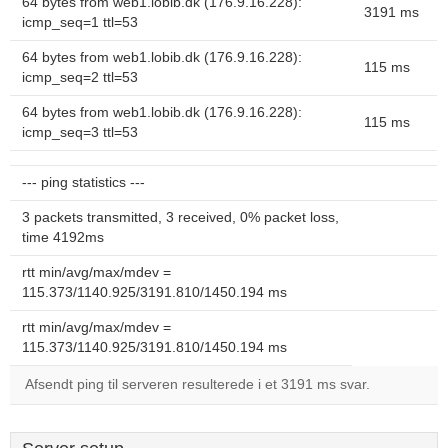
64 bytes from web1.lobib.dk (176.9.16.228):
3191 ms
icmp_seq=1 ttl=53
64 bytes from web1.lobib.dk (176.9.16.228):
115 ms
icmp_seq=2 ttl=53
64 bytes from web1.lobib.dk (176.9.16.228):
115 ms
icmp_seq=3 ttl=53
--- ping statistics ---
3 packets transmitted, 3 received, 0% packet loss,
time 4192ms
rtt min/avg/max/mdev =
115.373/1140.925/3191.810/1450.194 ms
rtt min/avg/max/mdev =
115.373/1140.925/3191.810/1450.194 ms
Afsendt ping til serveren resulterede i et 3191 ms svar.