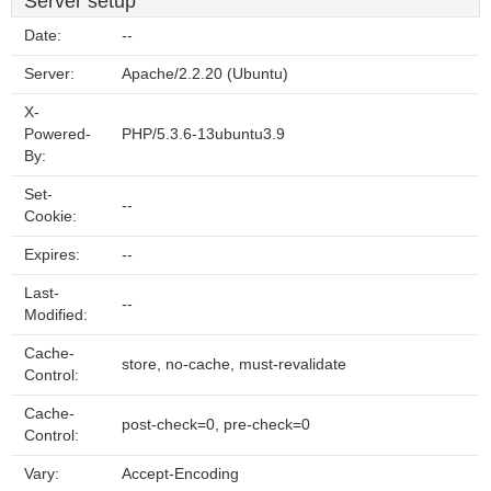
Server setup
Date:
--
Server:
Apache/2.2.20 (Ubuntu)
X-
Powered-
PHP/5.3.6-13ubuntu3.9
By:
Set-
--
Cookie:
Expires:
--
Last-
--
Modified:
Cache-
store, no-cache, must-revalidate
Control:
Cache-
post-check=0, pre-check=0
Control:
Vary:
Accept-Encoding