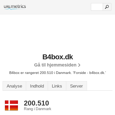
B4box.dk
Gå til hjemmesiden
B4box er rangeret 200.510 i Danmark.
'Forside - b4box.dk.'
Analyse
Indhold
Links
Server
200.510
Rang i Danmark