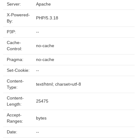
Server:
Apache
X-Powered-
PHP/5.3.18
By:
P3P:
--
Cache-
no-cache
Control:
Pragma:
no-cache
Set-Cookie:
--
Content-
text/html; charset=utf-8
Type:
Content-
25475
Length:
Accept-
bytes
Ranges:
Date:
--