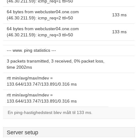
(46.30.211.59): icmp_req=1 ttl=50
64 bytes from webcluster04.one.com
133 ms
(46.30.211.59): icmp_req=2 ttl=50
64 bytes from webcluster04.one.com
133 ms
(46.30.211.59): icmp_req=3 ttl=50
--- www. ping statistics ---
3 packets transmitted, 3 received, 0% packet loss,
time 2002ms
rtt min/avg/max/mdev =
133.644/133.747/133.891/0.316 ms
rtt min/avg/max/mdev =
133.644/133.747/133.891/0.316 ms
En ping-hastighedstest blev målt til 133 ms.
Server setup