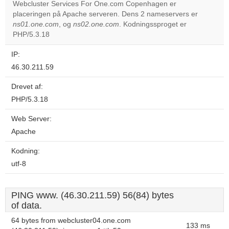
Webcluster Services For One.com Copenhagen er
placeringen på Apache serveren. Dens 2 nameservers er
Do you
OK
ns01.one.com
, og
ns02.one.com
. Kodningssproget er
own this
website?
PHP/5.3.18
IP:
46.30.211.59
Drevet af:
PHP/5.3.18
Web Server:
Apache
Kodning:
utf-8
PING www. (46.30.211.59) 56(84) bytes
of data.
64 bytes from webcluster04.one.com
133 ms