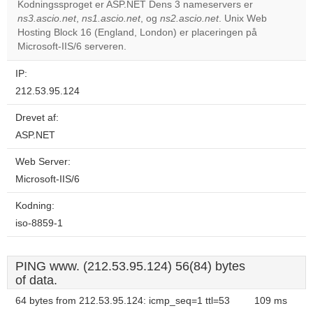
Kodningssproget er ASP.NET Dens 3 nameservers er
ns3.ascio.net
,
ns1.ascio.net
, og
ns2.ascio.net
. Unix Web
Do you
OK
Hosting Block 16 (England, London) er placeringen på
own this
website?
Microsoft-IIS/6 serveren.
IP:
212.53.95.124
Drevet af:
ASP.NET
Web Server:
Microsoft-IIS/6
Kodning:
iso-8859-1
PING www. (212.53.95.124) 56(84) bytes
of data.
64 bytes from 212.53.95.124: icmp_seq=1 ttl=53
109 ms