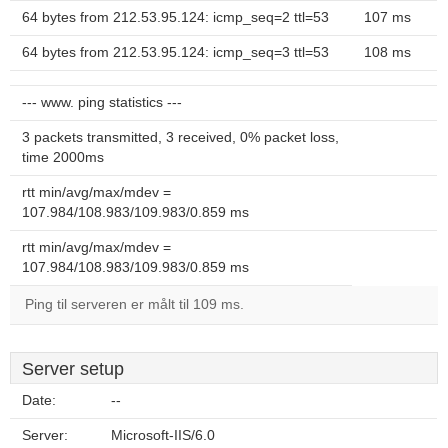
64 bytes from 212.53.95.124: icmp_seq=2 ttl=53
107 ms
64 bytes from 212.53.95.124: icmp_seq=3 ttl=53
108 ms
--- www. ping statistics ---
3 packets transmitted, 3 received, 0% packet loss,
time 2000ms
rtt min/avg/max/mdev =
107.984/108.983/109.983/0.859 ms
rtt min/avg/max/mdev =
107.984/108.983/109.983/0.859 ms
Ping til serveren er målt til 109 ms.
Server setup
Date:
--
Server:
Microsoft-IIS/6.0