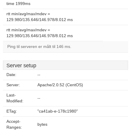
time 1999ms
rtt min/avg/max/mdev =
129.980/135.646/146.978/8.012 ms
rtt min/avg/max/mdev =
129.980/135.646/146.978/8.012 ms
Ping til serveren er målt til 146 ms.
Server setup
Date:
--
Server:
Apache/2.0.52 (CentOS)
Last-
--
Modified:
ETag:
"ca41ab-e-178c1980"
Accept-
bytes
Ranges: