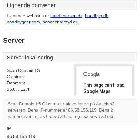
Lignende domæner
Lignende websites er
baadboersen.dk
,
baadbyg.dk
,
baadbygger.com
,
baadcentersyd.dk
.
Server
Server lokalisering
Scan Domain I S
Glostrup
Danmark
This page can't load
55.67, 12.4
Google Maps
correctly.
Scan Domain I S Glostrup er placeringen på Apache/2
serveren. Dens IP-nummer er 86.58.155.119. Dens 2
Do you
OK
nameservers er
ns1.dns-123.net
, og
ns2.dns-123.net
own this
.
website?
IP:
86.58.155.119