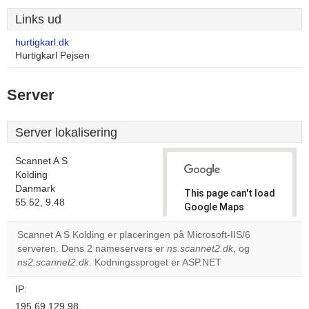
Links ud
hurtigkarl.dk
Hurtigkarl Pejsen
Server
Server lokalisering
Scannet A S
Kolding
Danmark
This page can't load
55.52, 9.48
Google Maps
correctly.
Scannet A S Kolding er placeringen på Microsoft-IIS/6
serveren. Dens 2 nameservers er
ns.scannet2.dk
, og
Do you
OK
ns2.scannet2.dk
. Kodningssproget er ASP.NET
own this
website?
IP:
195.69.129.98