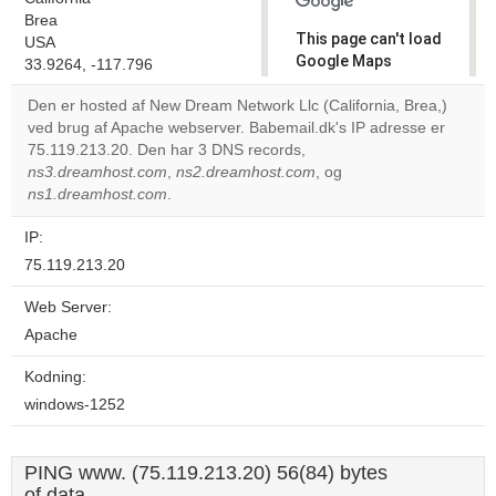
Brea
This page can't load
USA
Google Maps
33.9264, -117.796
correctly.
Den er hosted af New Dream Network Llc (California, Brea,)
ved brug af Apache webserver. Babemail.dk's IP adresse er
Do you
OK
75.119.213.20. Den har 3 DNS records,
own this
website?
ns3.dreamhost.com
,
ns2.dreamhost.com
, og
ns1.dreamhost.com
.
IP:
75.119.213.20
Web Server:
Apache
Kodning:
windows-1252
PING www. (75.119.213.20) 56(84) bytes
of data.