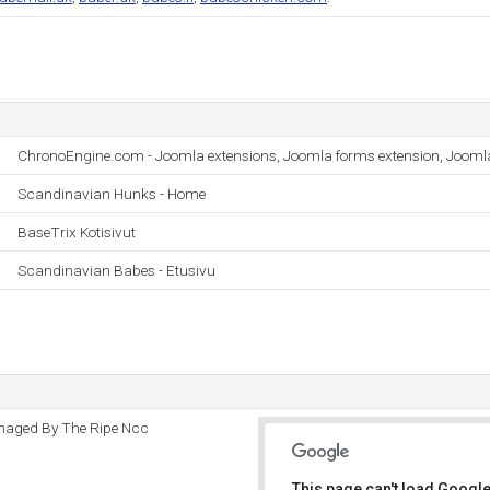
ChronoEngine.com - Joomla extensions, Joomla forms extension, Jooml
Scandinavian Hunks - Home
BaseTrix Kotisivut
Scandinavian Babes - Etusivu
naged By The Ripe Ncc
This page can't load Google