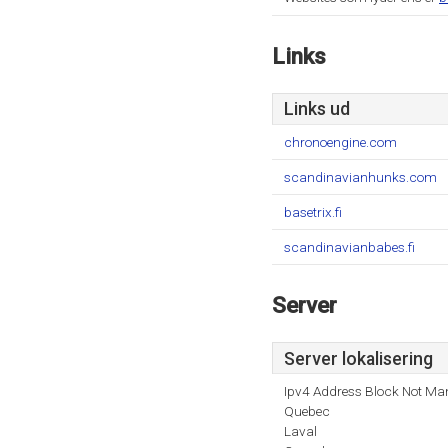
Links
Links ud
chronoengine.com
scandinavianhunks.com
basetrix.fi
scandinavianbabes.fi
Server
Server lokalisering
Ipv4 Address Block Not Ma
Quebec
Laval