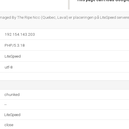
Do you own this website?
naged By The Ripe Ncc (Quebec, Laval) er placeringen på LiteSpeed servere
192.154.143.203
PHP/5.3.18
LiteSpeed
utf-8
chunked
--
LiteSpeed
close