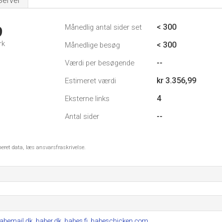
Server
< 300
Månedlig antal sider set
9
rk
< 300
Månedlige besøg
--
Værdi per besøgende
kr 3.356,99
Estimeret værdi
4
Eksterne links
--
Antal sider
meret data, læs ansvarsfraskrivelse.
abemail.dk
,
baber.dk
,
babes.fi
,
babeschicken.com
.