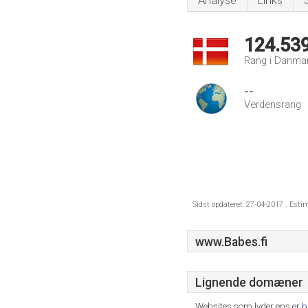
Analyse
Links
124.53
Rang i Danma
--
Verdensrang
Sidst opdateret: 27-04-2017 . Esti
www.Babes.fi
Lignende domæner
Websites som lyder ens er
b