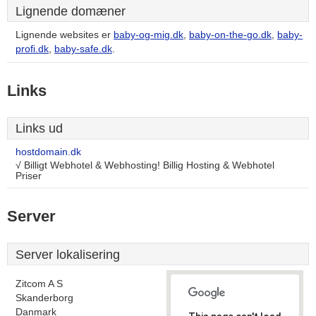
Lignende domæner
Lignende websites er
baby-og-mig.dk
,
baby-on-the-go.dk
,
baby-
profi.dk
,
baby-safe.dk
.
Links
Links ud
hostdomain.dk
√ Billigt Webhotel & Webhosting! Billig Hosting & Webhotel
Priser
Server
Server lokalisering
Zitcom A S
Skanderborg
Danmark