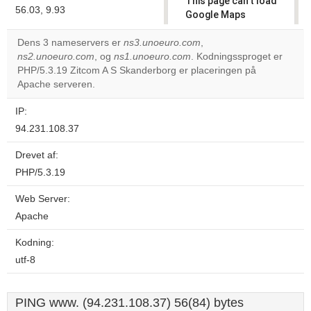
This page can't load
56.03, 9.93
Google Maps
correctly.
Dens 3 nameservers er
ns3.unoeuro.com
,
ns2.unoeuro.com
, og
ns1.unoeuro.com
. Kodningssproget er
Do you
OK
PHP/5.3.19 Zitcom A S Skanderborg er placeringen på
own this
website?
Apache serveren.
IP:
94.231.108.37
Drevet af:
PHP/5.3.19
Web Server:
Apache
Kodning:
utf-8
PING www. (94.231.108.37) 56(84) bytes