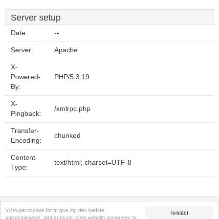
Server setup
Date:
--
Server:
Apache
X-
Powered-
PHP/5.3.19
By:
X-
/xmlrpc.php
Pingback:
Transfer-
chunked
Encoding:
Content-
text/html; charset=UTF-8
Type:
Fortrolighedspolitik
Sitemap
Fjern hjemmeside
Kontakt
© 2026
Vi bruger cookies for at give dig den bedste
forstået
onlineoplevelse. Ved at bruge vores website accepterer du