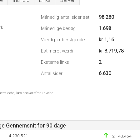
e
Indhold
Links
Server
98.280
Månedlig antal sider set
rk
1.698
Månedlige besøg
kr 1,16
Værdi per besøgende
kr 8.719,78
Estimeret værdi
2
Eksterne links
6.630
Antal sider
meret data, læs ansvarsfraskrivelse.
age Gennemsnit for 90 dage
4.230.521
-2.143.464