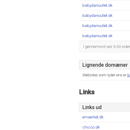
babydanoutlet.dk
babydanoutlet.dk
babydanoutlet.dk
babydanoutlet.dk
I gennemsnit ses 9,00 side
Lignende domæner
Websites som lyder ens er
b
Links
Links ud
emaerket.dk
chicco.dk