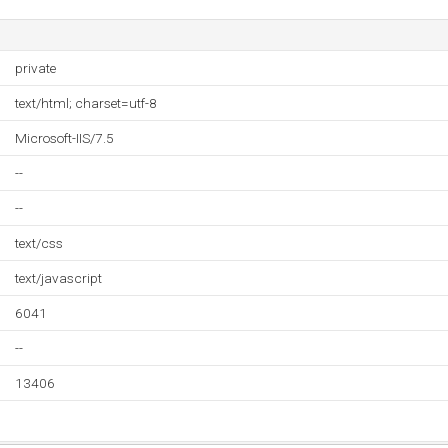
private
text/html; charset=utf-8
Microsoft-IIS/7.5
--
--
text/css
text/javascript
6041
--
13406