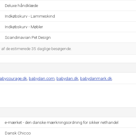
Deluxe håndklæde
Indkøbskurv - Lammeskind
Indkøbskurv - Møbler
Scandinavian Pet Design
r af de estimerede 35 daglige besøgende.
abycourage.dk
,
babydan.com
,
babydan.dk
,
babydanmark.dk
.
e-mærket - den danske mærkningsordning for sikker nethandel
Dansk Chicco