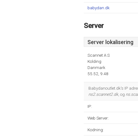
babydan.dk
Server
Server lokalisering
Scannet A S
Kolding
Danmark
55.52, 9.48
Babydanoutlet.dk's IP adre
ns2.scannet2.dk
, og
ns.sca
IP:
Web Server:
Kodning: