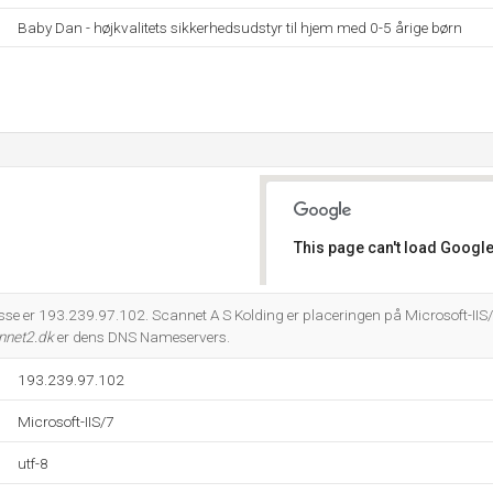
Baby Dan - højkvalitets sikkerhedsudstyr til hjem med 0-5 årige børn
This page can't load Google
Do you own this website?
sse er 193.239.97.102. Scannet A S Kolding er placeringen på Microsoft-IIS/
nnet2.dk
er dens DNS Nameservers.
193.239.97.102
Microsoft-IIS/7
utf-8