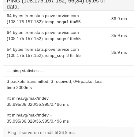
PING (108.175.157.152) 56(84) bytes of
data.
64 bytes from stats.plover.arvixe.com
36.9 ms
(108.175.157.152): icmp_seq=1 ttl=55
64 bytes from stats.plover.arvixe.com
35.9 ms
(108.175.157.152): icmp_seq=2 ttl=55
64 bytes from stats.plover.arvixe.com
35.9 ms
(108.175.157.152): icmp_seq=3 ttl=55
--- ping statistics ---
3 packets transmitted, 3 received, 0% packet loss,
time 2000ms
rtt min/avg/max/mdev =
35.995/36.328/36.995/0.496 ms
rtt min/avg/max/mdev =
35.995/36.328/36.995/0.496 ms
Ping til serveren er målt til 36.9 ms.