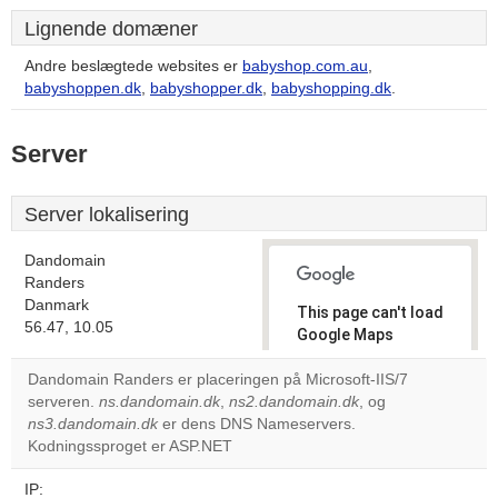
Lignende domæner
Andre beslægtede websites er
babyshop.com.au
,
babyshoppen.dk
,
babyshopper.dk
,
babyshopping.dk
.
Server
Server lokalisering
Dandomain
Randers
Danmark
This page can't load
56.47, 10.05
Google Maps
correctly.
Dandomain Randers er placeringen på Microsoft-IIS/7
serveren.
ns.dandomain.dk
,
ns2.dandomain.dk
, og
Do you
OK
ns3.dandomain.dk
er dens DNS Nameservers.
own this
website?
Kodningssproget er ASP.NET
IP: