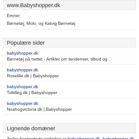
www.Babyshopper.dk
Emner:
Børnetøj, Molo, og Katvig Børnetøj.
Populære sider
babyshopper.dk
Børnetøj på nettet - Artikler om tendenser, tilbud og ..
babyshopper.dk
Roselille.dk | Babyshopper
babyshopper.dk
Tidtilleg.dk | Babyshopper
babyshopper.dk
Noahogvictoria.dk | Babyshopper
Lignende domæner
Andre beslægtede websites er
babyshoppen.dk
,
babyshopper.dk
,