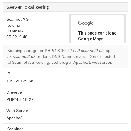
Server lokalisering
Scannet A S
Kolding
Danmark
This page can't load
55.52, 9.48
Google Maps
correctly.
Kodningssproget er PHP/4.3.10-22
ns2.scannet2.dk
, og
ns.scannet2.dk
er dens DNS Nameservers. Den er hosted
Do you
OK
af Scannet A S Kolding, ved brug af Apache/1 webserver.
own this
website?
IP:
195.69.129.58
Drevet af:
PHP/4.3.10-22
Web Server:
Apache/1
Kodning: