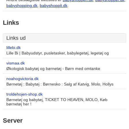
babyshopping.dk
,
babyshoppit.dk
.
Links
Links ud
lillebi.dk
Lille Bi | Babyudstyr, pusletasker, babylegetøj, legetøj og
vismaa.dk
Økologisk babytøj og børnetøj - Børn med omtanke
noahogvictoria.dk
Børnetøj : Babytøj : Børnesko : Salg af Katvig, Molo, Hollys
troldehojen-shop.dk
Børnetøj og babytøj, TICKET TO HEAVEN, MOLO, Køb
børnetøj her !
Server