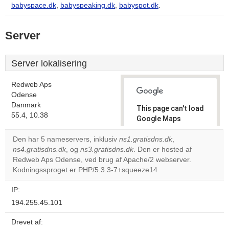
babyspace.dk
,
babyspeaking.dk
,
babyspot.dk
.
Server
Server lokalisering
Redweb Aps
Odense
Danmark
This page can't load
55.4, 10.38
Google Maps
correctly.
Den har 5 nameservers, inklusiv
ns1.gratisdns.dk
,
ns4.gratisdns.dk
, og
ns3.gratisdns.dk
. Den er hosted af
Do you
OK
Redweb Aps Odense, ved brug af Apache/2 webserver.
own this
website?
Kodningssproget er PHP/5.3.3-7+squeeze14
IP:
194.255.45.101
Drevet af: