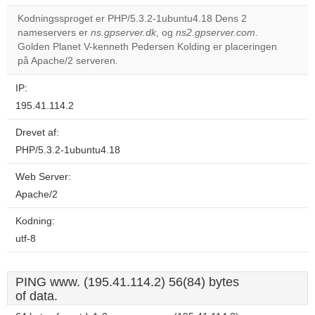
correctly.
Kodningssproget er PHP/5.3.2-1ubuntu4.18 Dens 2
nameservers er
ns.gpserver.dk
, og
ns2.gpserver.com
.
Do you
OK
Golden Planet V-kenneth Pedersen Kolding er placeringen
own this
website?
på Apache/2 serveren.
IP:
195.41.114.2
Drevet af:
PHP/5.3.2-1ubuntu4.18
Web Server:
Apache/2
Kodning:
utf-8
PING www. (195.41.114.2) 56(84) bytes
of data.