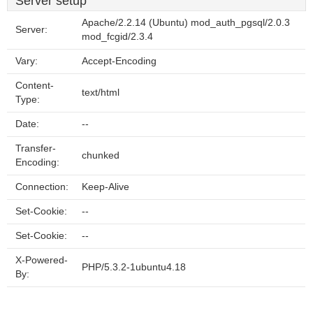
Server setup
Apache/2.2.14 (Ubuntu) mod_auth_pgsql/2.0.3
Server:
mod_fcgid/2.3.4
Vary:
Accept-Encoding
Content-
text/html
Type:
Date:
--
Transfer-
chunked
Encoding:
Connection:
Keep-Alive
Set-Cookie:
--
Set-Cookie:
--
X-Powered-
PHP/5.3.2-1ubuntu4.18
By: