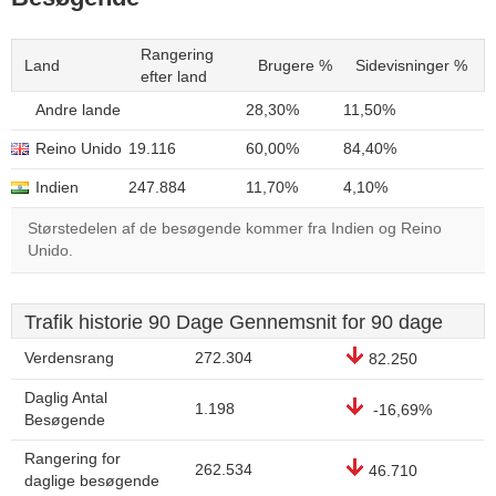
Rangering
Land
Brugere %
Sidevisninger %
efter land
Andre lande
28,30%
11,50%
Reino Unido
19.116
60,00%
84,40%
Indien
247.884
11,70%
4,10%
Størstedelen af de besøgende kommer fra Indien og Reino
Unido.
Trafik historie 90 Dage Gennemsnit for 90 dage
Verdensrang
272.304
82.250
Daglig Antal
1.198
-16,69%
Besøgende
Rangering for
262.534
46.710
daglige besøgende