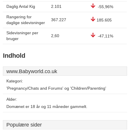
Daglig Antal Kig
2.101
-55,96%
Rangering for
367.227
185.605
daglige sidevisninger
Sidevisninger per
2,60
-47,11%
bruger
Indhold
www.Babyworld.co.uk
Kategori:
'Pregnancy/Chats and Forums' og 'Children/Parenting'
Alder:
Domænet er 18 år og 11 måneder gammelt.
Populære sider