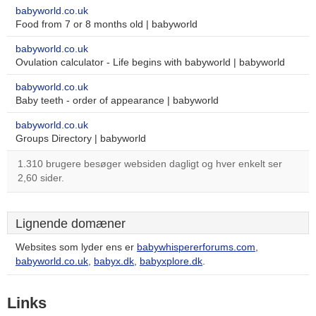
babyworld.co.uk
Food from 7 or 8 months old | babyworld
babyworld.co.uk
Ovulation calculator - Life begins with babyworld | babyworld
babyworld.co.uk
Baby teeth - order of appearance | babyworld
babyworld.co.uk
Groups Directory | babyworld
1.310 brugere besøger websiden dagligt og hver enkelt ser
2,60 sider.
Lignende domæner
Websites som lyder ens er
babywhispererforums.com
,
babyworld.co.uk
,
babyx.dk
,
babyxplore.dk
.
Links