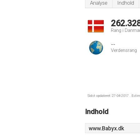
Analyse
Indhold
262.32
Rang i Danma
--
Verdensrang
Sidst opdateret: 27-04-2017 . Esti
Indhold
www.Babyx.dk