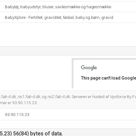
Babytøj, babyudstyr, bluser, savlesmække og hagesmække
BabyXplore - Fertilitet, graviditet, fødsel, baby og børn, gravid
This page can't load Google
Do you own this website?
.fab-it.dk
,
ns1.fab-it.dk
, og
ns2.fab-it.dk
. Serveren er hosted af Vpsforce By F
er er 93.90.115.23.
93.90.115.23
.23) 56(84) bytes of data.