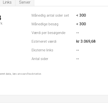
Links
Server
< 300
Månedlig antal sider set
8
rk
< 300
Månedlige besøg
--
Værdi per besøgende
kr 3.069,68
Estimeret værdi
--
Eksterne links
--
Antal sider
meret data, læs ansvarsfraskrivelse.