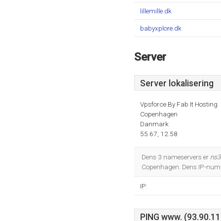
lillemille.dk
babyxplore.dk
Server
Server lokalisering
Vpsforce By Fab It Hosting
Copenhagen
Danmark
55.67, 12.58
Dens 3 nameservers er
ns3
Copenhagen. Dens IP-numm
IP:
PING www. (93.90.115