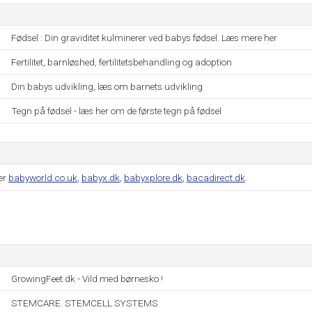
Fødsel : Din graviditet kulminerer ved babys fødsel. Læs mere her
Fertilitet, barnløshed, fertilitetsbehandling og adoption
Din babys udvikling, læs om barnets udvikling
Tegn på fødsel - læs her om de første tegn på fødsel
er
babyworld.co.uk
,
babyx.dk
,
babyxplore.dk
,
bacadirect.dk
.
GrowingFeet.dk - Vild med børnesko !
STEMCARE. STEMCELL SYSTEMS