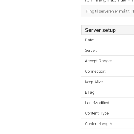
rtt min/avg/max/mdev = 
Ping til serveren er målt til
Server setup
Date:
Server:
Accept-Ranges:
Connection:
Keep-Alive:
ETag:
Last-Modified:
Content-Type:
Content-Length: