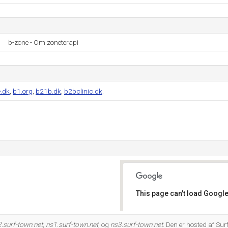
b-zone - Om zoneterapi
.dk
,
b1.org
,
b21b.dk
,
b2bclinic.dk
.
This page can't load Google
Do you own this website?
.surf-town.net
,
ns1.surf-town.net
, og
ns3.surf-town.net
. Den er hosted af Su