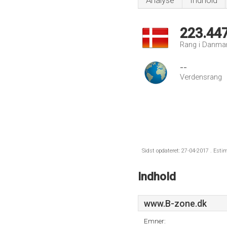
Analyse
Indhold
223.44
Rang i Danma
--
Verdensrang
Sidst opdateret: 27-04-2017 . Esti
Indhold
www.B-zone.dk
Emner: