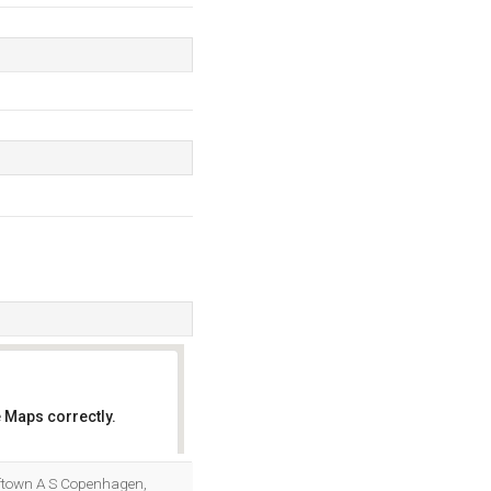
 Maps correctly.
OK
rftown A S Copenhagen,