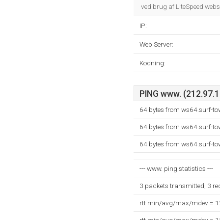
ved brug af LiteSpeed webs
IP:
Web Server:
Kodning:
PING www. (212.97.13
64 bytes from ws64.surf-to
64 bytes from ws64.surf-to
64 bytes from ws64.surf-to
--- www. ping statistics ---
3 packets transmitted, 3 r
rtt min/avg/max/mdev = 