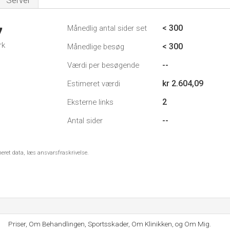
Server
< 300
Månedlig antal sider set
7
rk
< 300
Månedlige besøg
--
Værdi per besøgende
kr 2.604,09
Estimeret værdi
2
Eksterne links
--
Antal sider
meret data, læs ansvarsfraskrivelse.
Priser, Om Behandlingen, Sportsskader, Om Klinikken, og Om Mig.