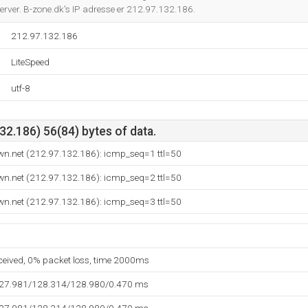
erver. B-zone.dk's IP adresse er 212.97.132.186.
212.97.132.186
LiteSpeed
utf-8
2.186) 56(84) bytes of data.
wn.net (212.97.132.186): icmp_seq=1 ttl=50
wn.net (212.97.132.186): icmp_seq=2 ttl=50
wn.net (212.97.132.186): icmp_seq=3 ttl=50
eceived, 0% packet loss, time 2000ms
127.981/128.314/128.980/0.470 ms