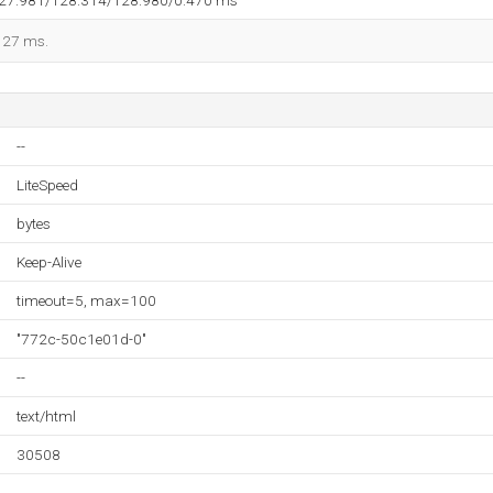
127.981/128.314/128.980/0.470 ms
 127 ms.
--
LiteSpeed
bytes
Keep-Alive
timeout=5, max=100
"772c-50c1e01d-0"
--
text/html
30508