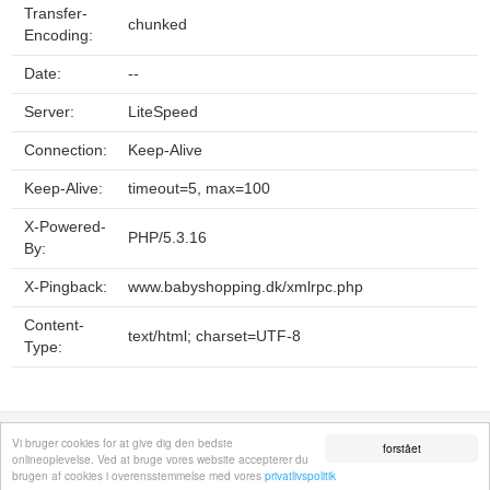
Transfer-
chunked
Encoding:
Date:
--
Server:
LiteSpeed
Connection:
Keep-Alive
Keep-Alive:
timeout=5, max=100
X-Powered-
PHP/5.3.16
By:
X-Pingback:
www.babyshopping.dk/xmlrpc.php
Content-
text/html; charset=UTF-8
Type:
Fortrolighedspolitik
Sitemap
Fjern hjemmeside
Kontakt
© 2026
Vi bruger cookies for at give dig den bedste
forstået
onlineoplevelse. Ved at bruge vores website accepterer du
brugen af cookies i overensstemmelse med vores
privatlivspolitik