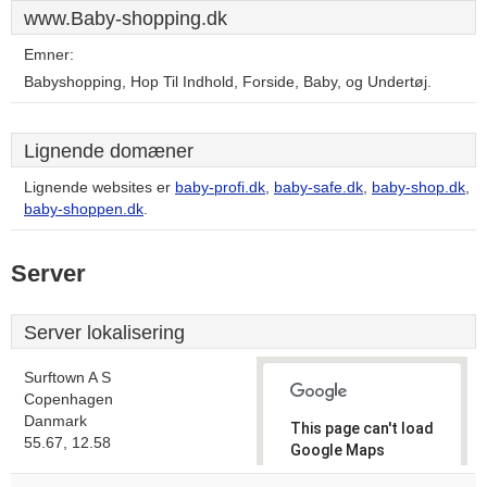
www.Baby-shopping.dk
Emner:
Babyshopping, Hop Til Indhold, Forside, Baby, og Undertøj.
Lignende domæner
Lignende websites er
baby-profi.dk
,
baby-safe.dk
,
baby-shop.dk
,
baby-shoppen.dk
.
Server
Server lokalisering
Surftown A S
Copenhagen
Danmark
This page can't load
55.67, 12.58
Google Maps
correctly.