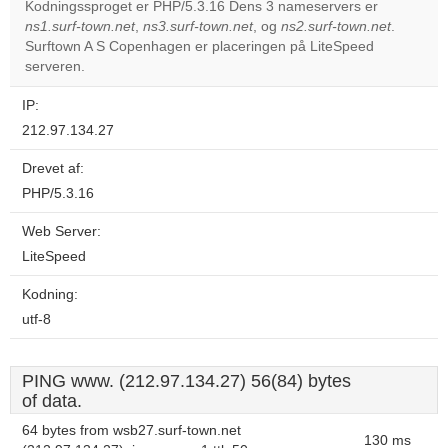
Kodningssproget er PHP/5.3.16 Dens 3 nameservers er
ns1.surf-town.net
,
ns3.surf-town.net
, og
ns2.surf-town.net
.
Do you
OK
Surftown A S Copenhagen er placeringen på LiteSpeed
own this
website?
serveren.
IP:
212.97.134.27
Drevet af:
PHP/5.3.16
Web Server:
LiteSpeed
Kodning:
utf-8
PING www. (212.97.134.27) 56(84) bytes
of data.
64 bytes from wsb27.surf-town.net
130 ms