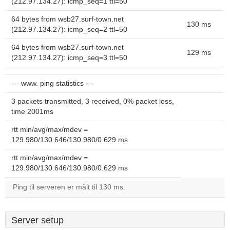
(212.97.134.27): icmp_seq=1 ttl=50
64 bytes from wsb27.surf-town.net
130 ms
(212.97.134.27): icmp_seq=2 ttl=50
64 bytes from wsb27.surf-town.net
129 ms
(212.97.134.27): icmp_seq=3 ttl=50
--- www. ping statistics ---
3 packets transmitted, 3 received, 0% packet loss,
time 2001ms
rtt min/avg/max/mdev =
129.980/130.646/130.980/0.629 ms
rtt min/avg/max/mdev =
129.980/130.646/130.980/0.629 ms
Ping til serveren er målt til 130 ms.
Server setup