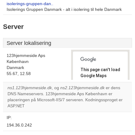
isolerings-gruppen-dan..
Isolerings Gruppen Danmark - alt i isolering til hele Danmark
Server
Server lokalisering
123hjemmeside Aps
København
Danmark
This page can't load
55.67, 12.58
Google Maps
correctly.
ns1.123hjemmeside.dk
, og
ns2.123hjemmeside.dk
er dens
DNS Nameservers. 123hjemmeside Aps København er
Do you
OK
placeringen på Microsoft-IIS/7 serveren. Kodningssproget er
own this
website?
ASP.NET
IP:
194.36.0.242