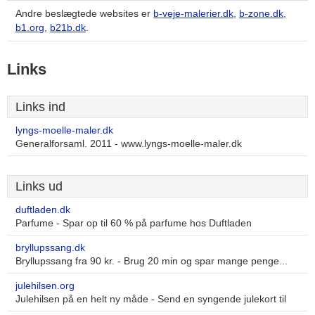
Andre beslægtede websites er
b-veje-malerier.dk
,
b-zone.dk
,
b1.org
,
b21b.dk
.
Links
Links ind
lyngs-moelle-maler.dk
Generalforsaml. 2011 - www.lyngs-moelle-maler.dk
Links ud
duftladen.dk
Parfume - Spar op til 60 % på parfume hos Duftladen
bryllupssang.dk
Bryllupssang fra 90 kr. - Brug 20 min og spar mange penge...
julehilsen.org
Julehilsen på en helt ny måde - Send en syngende julekort til